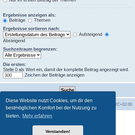
Ergebnisse anzeigen als:
Beiträge
Themen
Ergebnisse sortieren nach:
Aufsteigend
Absteigend
Suchzeitraum begrenzen:
Die ersten:
Stelle 0 als Wert ein, damit der komplette Beitrag angezeigt wird.
Zeichen der Beiträge anzeigen
Diese Website nutzt Cookies, um dir den
Foren-Übersicht
Alle Zeiten sind
UTC+02:00
bestmöglichen Komfort bei der Nutzung zu
bieten.
Mehr erfahren
Powered by
phpBB
® Forum Software © phpBB Limited
Deutsche Übersetzung durch
phpBB.de
Datenschutz
♫
Nutzungsbedingungen
Verstanden!