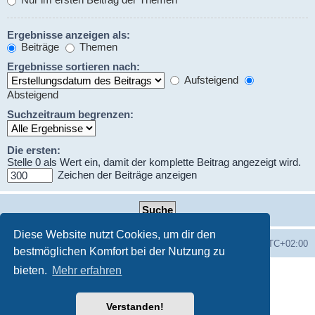
Ergebnisse anzeigen als:
Beiträge
Themen
Ergebnisse sortieren nach:
Aufsteigend
Absteigend
Suchzeitraum begrenzen:
Die ersten:
Stelle 0 als Wert ein, damit der komplette Beitrag angezeigt wird.
Zeichen der Beiträge anzeigen
Diese Website nutzt Cookies, um dir den
Foren-Übersicht
Alle Zeiten sind
UTC+02:00
bestmöglichen Komfort bei der Nutzung zu
bieten.
Mehr erfahren
Powered by
phpBB
® Forum Software © phpBB Limited
Deutsche Übersetzung durch
phpBB.de
Datenschutz
♫
Nutzungsbedingungen
Verstanden!