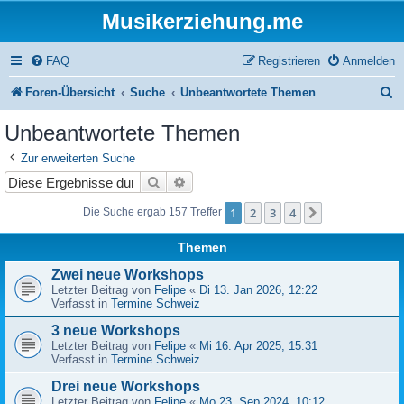
Musikerziehung.me
FAQ
Registrieren
Anmelden
S
Foren-Übersicht
Suche
Unbeantwortete Themen
u
Unbeantwortete Themen
c
Zur erweiterten Suche
h
Suche
Erweiterte Suche
e
1
2
3
4
Nächste
Die Suche ergab 157 Treffer
Themen
Zwei neue Workshops
Letzter Beitrag von
Felipe
«
Di 13. Jan 2026, 12:22
Verfasst in
Termine Schweiz
3 neue Workshops
Letzter Beitrag von
Felipe
«
Mi 16. Apr 2025, 15:31
Verfasst in
Termine Schweiz
Drei neue Workshops
Letzter Beitrag von
Felipe
«
Mo 23. Sep 2024, 10:12