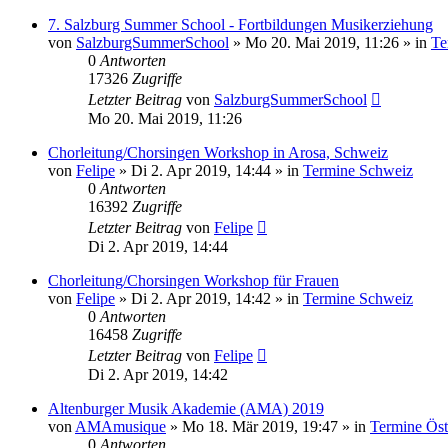
7. Salzburg Summer School - Fortbildungen Musikerziehung
von
SalzburgSummerSchool
»
Mo 20. Mai 2019, 11:26
» in
Te
0
Antworten
17326
Zugriffe
Letzter Beitrag
von
SalzburgSummerSchool
Mo 20. Mai 2019, 11:26
Chorleitung/Chorsingen Workshop in Arosa, Schweiz
von
Felipe
»
Di 2. Apr 2019, 14:44
» in
Termine Schweiz
0
Antworten
16392
Zugriffe
Letzter Beitrag
von
Felipe
Di 2. Apr 2019, 14:44
Chorleitung/Chorsingen Workshop für Frauen
von
Felipe
»
Di 2. Apr 2019, 14:42
» in
Termine Schweiz
0
Antworten
16458
Zugriffe
Letzter Beitrag
von
Felipe
Di 2. Apr 2019, 14:42
Altenburger Musik Akademie (AMA) 2019
von
AMAmusique
»
Mo 18. Mär 2019, 19:47
» in
Termine Öst
0
Antworten