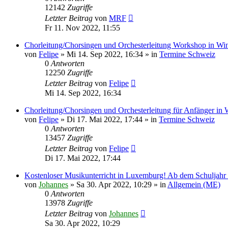
12142
Zugriffe
Letzter Beitrag
von
MRF
Fr 11. Nov 2022, 11:55
Chorleitung/Chorsingen und Orchesterleitung Workshop in Win
von
Felipe
»
Mi 14. Sep 2022, 16:34
» in
Termine Schweiz
0
Antworten
12250
Zugriffe
Letzter Beitrag
von
Felipe
Mi 14. Sep 2022, 16:34
Chorleitung/Chorsingen und Orchesterleitung für Anfänger in 
von
Felipe
»
Di 17. Mai 2022, 17:44
» in
Termine Schweiz
0
Antworten
13457
Zugriffe
Letzter Beitrag
von
Felipe
Di 17. Mai 2022, 17:44
Kostenloser Musikunterricht in Luxemburg! Ab dem Schuljahr
von
Johannes
»
Sa 30. Apr 2022, 10:29
» in
Allgemein (ME)
0
Antworten
13978
Zugriffe
Letzter Beitrag
von
Johannes
Sa 30. Apr 2022, 10:29