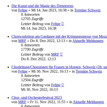
Die Kunst und die Magie des Dirigierens
von
Felipe
»
Mi 14. Jun 2023, 16:38
» in
Termine Schweiz
0
Antworten
12705
Zugriffe
Letzter Beitrag
von
Felipe
Mi 14. Jun 2023, 16:38
Chorworkshop am Gardasee mit der Krönungsmesse von Moza
von
MRF
»
Do 8. Dez 2022, 12:13
» in
Aktuelle Meldungen
0
Antworten
17700
Zugriffe
Letzter Beitrag
von
MRF
Do 8. Dez 2022, 12:13
Chorleitung/Chorsingen für Frauen in Horgen, Schweiz (28. u
von
Felipe
»
Mi 30. Nov 2022, 16:13
» in
Termine Schweiz
0
Antworten
12504
Zugriffe
Letzter Beitrag
von
Felipe
Mi 30. Nov 2022, 16:13
Chor- und Orchesterfestival 2023
von
MRF
»
Fr 11. Nov 2022, 11:55
» in
Aktuelle Meldungen
0
Antworten