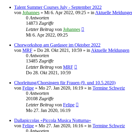
Talent Summer Courses July - September 2022
von
Johannes
»
Mi 6. Apr 2022, 09:25
» in
Aktuelle Meldunge
0
Antworten
14873
Zugriffe
Letzter Beitrag
von
Johannes
Mi 6. Apr 2022, 09:25
Chorworkshop am Gardasee im Oktober 2022
von
MRF
»
Do 28. Okt 2021, 10:59
» in
Aktuelle Meldungen
0
Antworten
13485
Zugriffe
Letzter Beitrag
von
MRF
Do 28. Okt 2021, 10:59
Chorleitung/Chorsingen für Frauen (9. und 10.5.2020)
von
Felipe
»
Mo 27. Jan 2020, 16:19
» in
Termine Schweiz
0
Antworten
20108
Zugriffe
Letzter Beitrag
von
Felipe
Mo 27. Jan 2020, 16:19
Dallapiccolas «Piccola Musica Notturna»
von
Felipe
»
Mo 27. Jan 2020, 16:16
» in
Termine Schweiz
0
Antworten