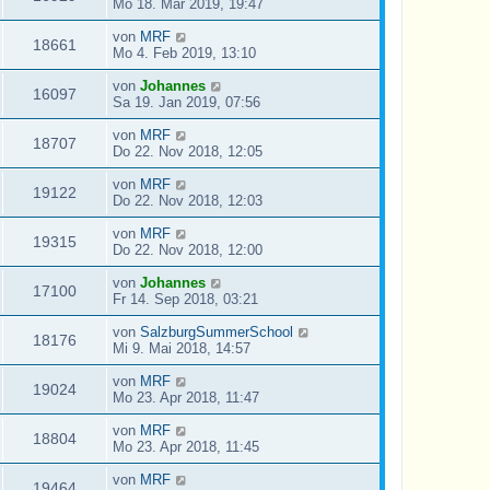
Mo 18. Mär 2019, 19:47
von
MRF
18661
Mo 4. Feb 2019, 13:10
von
Johannes
16097
Sa 19. Jan 2019, 07:56
von
MRF
18707
Do 22. Nov 2018, 12:05
von
MRF
19122
Do 22. Nov 2018, 12:03
von
MRF
19315
Do 22. Nov 2018, 12:00
von
Johannes
17100
Fr 14. Sep 2018, 03:21
von
SalzburgSummerSchool
18176
Mi 9. Mai 2018, 14:57
von
MRF
19024
Mo 23. Apr 2018, 11:47
von
MRF
18804
Mo 23. Apr 2018, 11:45
von
MRF
19464