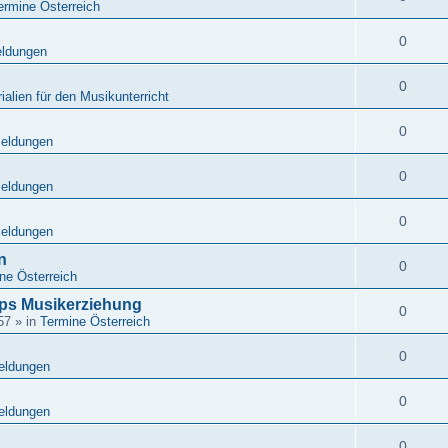
ermine Österreich
0
eldungen
0
ialien für den Musikunterricht
0
Meldungen
0
Meldungen
0
Meldungen
n
0
ne Österreich
ps Musikerziehung
0
57
» in
Termine Österreich
0
eldungen
0
eldungen
0