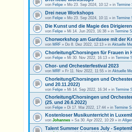
von
Felipe
»
Mo 23. Sep 2024, 10:12
» in
Termine
Drei neue Workshops
von
Felipe
»
Mo 23. Sep 2024, 10:11
» in
Termine 
Die Kunst und die Magie des Dirigiere
von
Felipe
»
Mi 14. Jun 2023, 16:38
» in
Termine 
Chorworkshop am Gardasee mit der K
von
MRF
»
Do 8. Dez 2022, 12:13
» in
Aktuelle M
Chorleitung/Chorsingen für Frauen in 
von
Felipe
»
Mi 30. Nov 2022, 16:13
» in
Termine 
Chor- und Orchesterfestival 2023
von
MRF
»
Fr 11. Nov 2022, 11:55
» in
Aktuelle M
Chorleitung/Chorsingen und Orchesterl
und 20.11.2022)
von
Felipe
»
Mi 14. Sep 2022, 16:34
» in
Termine 
Chorleitung/Chorsingen und Orchesterl
(25. und 26.6.2022)
von
Felipe
»
Di 17. Mai 2022, 17:44
» in
Termine S
Kostenloser Musikunterricht in Luxem
von
Johannes
»
Sa 30. Apr 2022, 10:29
» in
Allge
Talent Summer Courses July - Septem