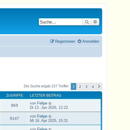
Suche
Erweiterte Suche
Registrieren
Anmelden
1
2
3
4
Nächste
Die Suche ergab 157 Treffer
ZUGRIFFE
LETZTER BEITRAG
von
Felipe
869
Di 13. Jan 2026, 12:22
von
Felipe
9147
Mi 16. Apr 2025, 15:31
von
Felipe