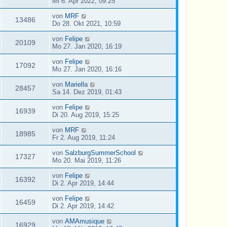
Mi 6. Apr 2022, 09:25
von
MRF
13486
Do 28. Okt 2021, 10:59
von
Felipe
20109
Mo 27. Jan 2020, 16:19
von
Felipe
17092
Mo 27. Jan 2020, 16:16
von
Mariella
28457
Sa 14. Dez 2019, 01:43
von
Felipe
16939
Di 20. Aug 2019, 15:25
von
MRF
18985
Fr 2. Aug 2019, 11:24
von
SalzburgSummerSchool
17327
Mo 20. Mai 2019, 11:26
von
Felipe
16392
Di 2. Apr 2019, 14:44
von
Felipe
16459
Di 2. Apr 2019, 14:42
von
AMAmusique
16929