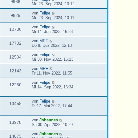
9966
Mo 23. Sep 2024, 10:12
von
Felipe
9825
Mo 23. Sep 2024, 10:11
von
Felipe
12706
Mi 14. Jun 2023, 16:38
von
MRF
17702
Do 8. Dez 2022, 12:13
von
Felipe
12504
Mi 30. Nov 2022, 16:13
von
MRF
12143
Fr 11. Nov 2022, 11:55
von
Felipe
12250
Mi 14. Sep 2022, 16:34
von
Felipe
13458
Di 17. Mai 2022, 17:44
von
Johannes
13978
Sa 30. Apr 2022, 10:29
von
Johannes
14873