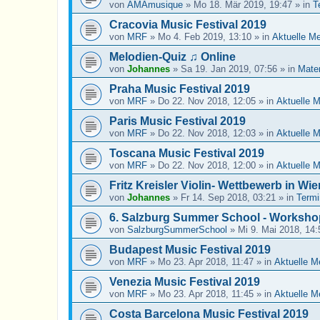
von
AMAmusique
»
Mo 18. Mär 2019, 19:47
» in
T
Cracovia Music Festival 2019
von
MRF
»
Mo 4. Feb 2019, 13:10
» in
Aktuelle M
Melodien-Quiz ♫ Online
von
Johannes
»
Sa 19. Jan 2019, 07:56
» in
Mater
Praha Music Festival 2019
von
MRF
»
Do 22. Nov 2018, 12:05
» in
Aktuelle 
Paris Music Festival 2019
von
MRF
»
Do 22. Nov 2018, 12:03
» in
Aktuelle 
Toscana Music Festival 2019
von
MRF
»
Do 22. Nov 2018, 12:00
» in
Aktuelle 
Fritz Kreisler Violin- Wettbewerb in Wie
von
Johannes
»
Fr 14. Sep 2018, 03:21
» in
Termi
6. Salzburg Summer School - Worksho
von
SalzburgSummerSchool
»
Mi 9. Mai 2018, 14:
Budapest Music Festival 2019
von
MRF
»
Mo 23. Apr 2018, 11:47
» in
Aktuelle M
Venezia Music Festival 2019
von
MRF
»
Mo 23. Apr 2018, 11:45
» in
Aktuelle M
Costa Barcelona Music Festival 2019