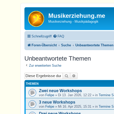
Musikerziehung.me
Musikerziehung - Musikpädagogik
Schnellzugriff
FAQ
Foren-Übersicht
Suche
Unbeantwortete Themen
Unbeantwortete Themen
Zur erweiterten Suche
Suche
Erweiterte Suche
THEMEN
Zwei neue Workshops
von
Felipe
»
Di 13. Jan 2026, 12:22
» in
Termine S
3 neue Workshops
von
Felipe
»
Mi 16. Apr 2025, 15:31
» in
Termine S
Drei neue Workshops