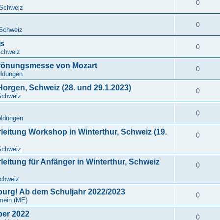
0
 Schweiz
0
Schweiz
ns
0
Schweiz
rönungsmesse von Mozart
0
eldungen
Horgen, Schweiz (28. und 29.1.2023)
0
Schweiz
0
eldungen
eitung Workshop in Winterthur, Schweiz (19.
0
Schweiz
eitung für Anfänger in Winterthur, Schweiz
0
chweiz
burg! Ab dem Schuljahr 2022/2023
0
mein (ME)
ber 2022
0