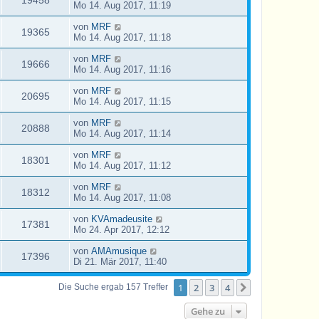
Mo 14. Aug 2017, 11:19
von
MRF
19365
Mo 14. Aug 2017, 11:18
von
MRF
19666
Mo 14. Aug 2017, 11:16
von
MRF
20695
Mo 14. Aug 2017, 11:15
von
MRF
20888
Mo 14. Aug 2017, 11:14
von
MRF
18301
Mo 14. Aug 2017, 11:12
von
MRF
18312
Mo 14. Aug 2017, 11:08
von
KVAmadeusite
17381
Mo 24. Apr 2017, 12:12
von
AMAmusique
17396
Di 21. Mär 2017, 11:40
1
2
3
4
Nächste
Die Suche ergab 157 Treffer
Gehe zu