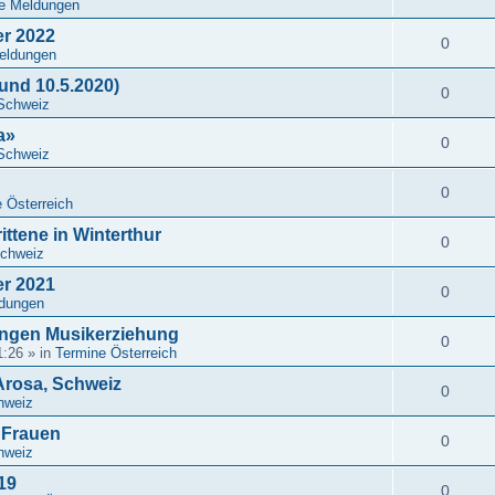
le Meldungen
r 2022
0
Meldungen
und 10.5.2020)
0
Schweiz
a»
0
Schweiz
0
 Österreich
ttene in Winterthur
0
Schweiz
r 2021
0
ldungen
ungen Musikerziehung
0
1:26
» in
Termine Österreich
Arosa, Schweiz
0
hweiz
 Frauen
0
hweiz
19
0