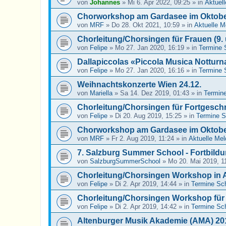
von
Johannes
»
Mi 6. Apr 2022, 09:25
» in
Aktuel
Chorworkshop am Gardasee im Oktobe
von
MRF
»
Do 28. Okt 2021, 10:59
» in
Aktuelle 
Chorleitung/Chorsingen für Frauen (9. 
von
Felipe
»
Mo 27. Jan 2020, 16:19
» in
Termine 
Dallapiccolas «Piccola Musica Notturn
von
Felipe
»
Mo 27. Jan 2020, 16:16
» in
Termine 
Weihnachtskonzerte Wien 24.12.
von
Mariella
»
Sa 14. Dez 2019, 01:43
» in
Termine
Chorleitung/Chorsingen für Fortgeschri
von
Felipe
»
Di 20. Aug 2019, 15:25
» in
Termine 
Chorworkshop am Gardasee im Oktobe
von
MRF
»
Fr 2. Aug 2019, 11:24
» in
Aktuelle Me
7. Salzburg Summer School - Fortbild
von
SalzburgSummerSchool
»
Mo 20. Mai 2019, 1
Chorleitung/Chorsingen Workshop in 
von
Felipe
»
Di 2. Apr 2019, 14:44
» in
Termine Sc
Chorleitung/Chorsingen Workshop für
von
Felipe
»
Di 2. Apr 2019, 14:42
» in
Termine Sc
Altenburger Musik Akademie (AMA) 20