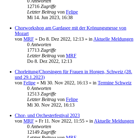
0
Antworten
12716
Zugriffe
Letzter Beitrag
von
Felipe
Mi 14. Jun 2023, 16:38
Chorworkshop am Gardasee mit der Krönungsmesse von
Mozart
von
MRF
»
Do 8. Dez 2022, 12:13
» in
Aktuelle Meldungen
0
Antworten
17713
Zugriffe
Letzter Beitrag
von
MRF
Do 8. Dez 2022, 12:13
Chorleitung/Chorsingen für Frauen in Horgen, Schweiz (28.
und 29.1.2023)
von
Felipe
»
Mi 30. Nov 2022, 16:13
» in
Termine Schweiz
0
Antworten
12513
Zugriffe
Letzter Beitrag
von
Felipe
Mi 30. Nov 2022, 16:13
Chor- und Orchesterfestival 2023
von
MRF
»
Fr 11. Nov 2022, 11:55
» in
Aktuelle Meldungen
0
Antworten
12149
Zugriffe
Letzter Beitrag
von
MRF