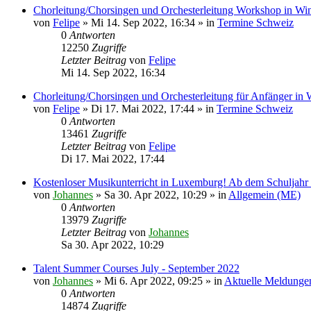
Chorleitung/Chorsingen und Orchesterleitung Workshop in Win
von
Felipe
»
Mi 14. Sep 2022, 16:34
» in
Termine Schweiz
0
Antworten
12250
Zugriffe
Letzter Beitrag
von
Felipe
Mi 14. Sep 2022, 16:34
Chorleitung/Chorsingen und Orchesterleitung für Anfänger in 
von
Felipe
»
Di 17. Mai 2022, 17:44
» in
Termine Schweiz
0
Antworten
13461
Zugriffe
Letzter Beitrag
von
Felipe
Di 17. Mai 2022, 17:44
Kostenloser Musikunterricht in Luxemburg! Ab dem Schuljahr
von
Johannes
»
Sa 30. Apr 2022, 10:29
» in
Allgemein (ME)
0
Antworten
13979
Zugriffe
Letzter Beitrag
von
Johannes
Sa 30. Apr 2022, 10:29
Talent Summer Courses July - September 2022
von
Johannes
»
Mi 6. Apr 2022, 09:25
» in
Aktuelle Meldunge
0
Antworten
14874
Zugriffe