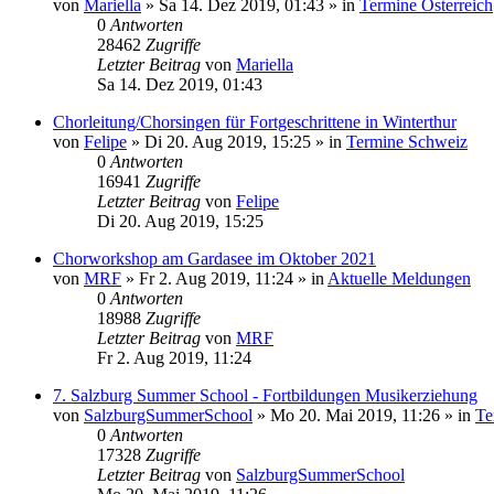
von
Mariella
»
Sa 14. Dez 2019, 01:43
» in
Termine Österreich
0
Antworten
28462
Zugriffe
Letzter Beitrag
von
Mariella
Sa 14. Dez 2019, 01:43
Chorleitung/Chorsingen für Fortgeschrittene in Winterthur
von
Felipe
»
Di 20. Aug 2019, 15:25
» in
Termine Schweiz
0
Antworten
16941
Zugriffe
Letzter Beitrag
von
Felipe
Di 20. Aug 2019, 15:25
Chorworkshop am Gardasee im Oktober 2021
von
MRF
»
Fr 2. Aug 2019, 11:24
» in
Aktuelle Meldungen
0
Antworten
18988
Zugriffe
Letzter Beitrag
von
MRF
Fr 2. Aug 2019, 11:24
7. Salzburg Summer School - Fortbildungen Musikerziehung
von
SalzburgSummerSchool
»
Mo 20. Mai 2019, 11:26
» in
Te
0
Antworten
17328
Zugriffe
Letzter Beitrag
von
SalzburgSummerSchool