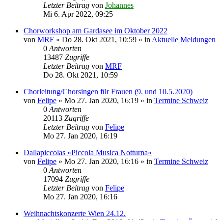
Letzter Beitrag
von
Johannes
Mi 6. Apr 2022, 09:25
Chorworkshop am Gardasee im Oktober 2022
von
MRF
»
Do 28. Okt 2021, 10:59
» in
Aktuelle Meldungen
0
Antworten
13487
Zugriffe
Letzter Beitrag
von
MRF
Do 28. Okt 2021, 10:59
Chorleitung/Chorsingen für Frauen (9. und 10.5.2020)
von
Felipe
»
Mo 27. Jan 2020, 16:19
» in
Termine Schweiz
0
Antworten
20113
Zugriffe
Letzter Beitrag
von
Felipe
Mo 27. Jan 2020, 16:19
Dallapiccolas «Piccola Musica Notturna»
von
Felipe
»
Mo 27. Jan 2020, 16:16
» in
Termine Schweiz
0
Antworten
17094
Zugriffe
Letzter Beitrag
von
Felipe
Mo 27. Jan 2020, 16:16
Weihnachtskonzerte Wien 24.12.