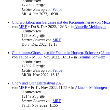
0
Antworten
12709
Zugriffe
Letzter Beitrag
von
Felipe
Mi 14. Jun 2023, 16:38
Chorworkshop am Gardasee mit der Krönungsmesse von Moza
von
MRF
»
Do 8. Dez 2022, 12:13
» in
Aktuelle Meldungen
0
Antworten
17703
Zugriffe
Letzter Beitrag
von
MRF
Do 8. Dez 2022, 12:13
Chorleitung/Chorsingen für Frauen in Horgen, Schweiz (28. u
von
Felipe
»
Mi 30. Nov 2022, 16:13
» in
Termine Schweiz
0
Antworten
12507
Zugriffe
Letzter Beitrag
von
Felipe
Mi 30. Nov 2022, 16:13
Chor- und Orchesterfestival 2023
von
MRF
»
Fr 11. Nov 2022, 11:55
» in
Aktuelle Meldungen
0
Antworten
12143
Zugriffe
Letzter Beitrag
von
MRF
Fr 11. Nov 2022, 11:55