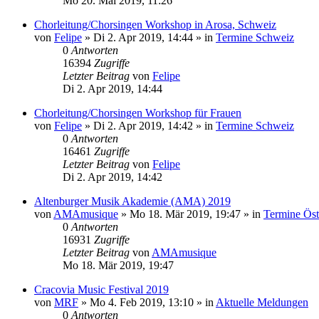
Mo 20. Mai 2019, 11:26
Chorleitung/Chorsingen Workshop in Arosa, Schweiz
von
Felipe
»
Di 2. Apr 2019, 14:44
» in
Termine Schweiz
0
Antworten
16394
Zugriffe
Letzter Beitrag
von
Felipe
Di 2. Apr 2019, 14:44
Chorleitung/Chorsingen Workshop für Frauen
von
Felipe
»
Di 2. Apr 2019, 14:42
» in
Termine Schweiz
0
Antworten
16461
Zugriffe
Letzter Beitrag
von
Felipe
Di 2. Apr 2019, 14:42
Altenburger Musik Akademie (AMA) 2019
von
AMAmusique
»
Mo 18. Mär 2019, 19:47
» in
Termine Öst
0
Antworten
16931
Zugriffe
Letzter Beitrag
von
AMAmusique
Mo 18. Mär 2019, 19:47
Cracovia Music Festival 2019
von
MRF
»
Mo 4. Feb 2019, 13:10
» in
Aktuelle Meldungen
0
Antworten