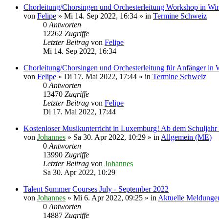
Chorleitung/Chorsingen und Orchesterleitung Workshop in Win
von
Felipe
»
Mi 14. Sep 2022, 16:34
» in
Termine Schweiz
0
Antworten
12262
Zugriffe
Letzter Beitrag
von
Felipe
Mi 14. Sep 2022, 16:34
Chorleitung/Chorsingen und Orchesterleitung für Anfänger in 
von
Felipe
»
Di 17. Mai 2022, 17:44
» in
Termine Schweiz
0
Antworten
13470
Zugriffe
Letzter Beitrag
von
Felipe
Di 17. Mai 2022, 17:44
Kostenloser Musikunterricht in Luxemburg! Ab dem Schuljahr
von
Johannes
»
Sa 30. Apr 2022, 10:29
» in
Allgemein (ME)
0
Antworten
13990
Zugriffe
Letzter Beitrag
von
Johannes
Sa 30. Apr 2022, 10:29
Talent Summer Courses July - September 2022
von
Johannes
»
Mi 6. Apr 2022, 09:25
» in
Aktuelle Meldunge
0
Antworten
14887
Zugriffe