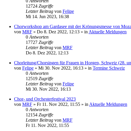
0
Antworten
12724
Zugriffe
Letzter Beitrag
von
Felipe
Mi 14. Jun 2023, 16:38
Chorworkshop am Gardasee mit der Krönungsmesse von Moza
von
MRF
»
Do 8. Dez 2022, 12:13
» in
Aktuelle Meldungen
0
Antworten
17727
Zugriffe
Letzter Beitrag
von
MRF
Do 8. Dez 2022, 12:13
Chorleitung/Chorsingen für Frauen in Horgen, Schweiz (28. u
von
Felipe
»
Mi 30. Nov 2022, 16:13
» in
Termine Schweiz
0
Antworten
12519
Zugriffe
Letzter Beitrag
von
Felipe
Mi 30. Nov 2022, 16:13
Chor- und Orchesterfestival 2023
von
MRF
»
Fr 11. Nov 2022, 11:55
» in
Aktuelle Meldungen
0
Antworten
12154
Zugriffe
Letzter Beitrag
von
MRF
Fr 11. Nov 2022, 11:55