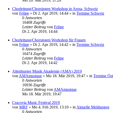
Mo 20. Mai 2019, 11:26
Chorleitung/Chorsingen Workshop in Arosa, Schweiz
von
Felipe
»
Di 2. Apr 2019, 14:44
» in
Termine Schweiz
0
Antworten
16408
Zugriffe
Letzter Beitrag
von
Felipe
Di 2. Apr 2019, 14:44
Chorleitung/Chorsingen Workshop für Frauen
von
Felipe
»
Di 2. Apr 2019, 14:42
» in
Termine Schweiz
0
Antworten
16474
Zugriffe
Letzter Beitrag
von
Felipe
Di 2. Apr 2019, 14:42
Altenburger Musik Akademie (AMA) 2019
von
AMAmusique
»
Mo 18. Mär 2019, 19:47
» in
Termine Öst
0
Antworten
16936
Zugriffe
Letzter Beitrag
von
AMAmusique
Mo 18. Mär 2019, 19:47
Cracovia Music Festival 2019
von
MRF
»
Mo 4. Feb 2019, 13:10
» in
Aktuelle Meldungen
0
Antworten