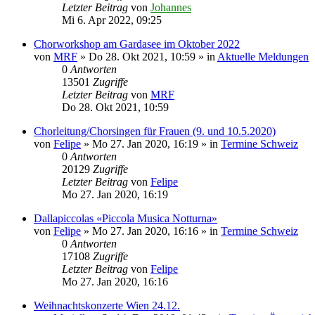
Letzter Beitrag
von
Johannes
Mi 6. Apr 2022, 09:25
Chorworkshop am Gardasee im Oktober 2022
von
MRF
»
Do 28. Okt 2021, 10:59
» in
Aktuelle Meldungen
0
Antworten
13501
Zugriffe
Letzter Beitrag
von
MRF
Do 28. Okt 2021, 10:59
Chorleitung/Chorsingen für Frauen (9. und 10.5.2020)
von
Felipe
»
Mo 27. Jan 2020, 16:19
» in
Termine Schweiz
0
Antworten
20129
Zugriffe
Letzter Beitrag
von
Felipe
Mo 27. Jan 2020, 16:19
Dallapiccolas «Piccola Musica Notturna»
von
Felipe
»
Mo 27. Jan 2020, 16:16
» in
Termine Schweiz
0
Antworten
17108
Zugriffe
Letzter Beitrag
von
Felipe
Mo 27. Jan 2020, 16:16
Weihnachtskonzerte Wien 24.12.