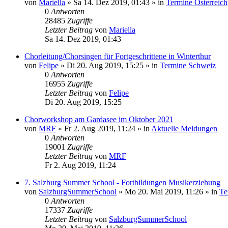
von
Mariella
»
Sa 14. Dez 2019, 01:43
» in
Termine Österreich
0
Antworten
28485
Zugriffe
Letzter Beitrag
von
Mariella
Sa 14. Dez 2019, 01:43
Chorleitung/Chorsingen für Fortgeschrittene in Winterthur
von
Felipe
»
Di 20. Aug 2019, 15:25
» in
Termine Schweiz
0
Antworten
16955
Zugriffe
Letzter Beitrag
von
Felipe
Di 20. Aug 2019, 15:25
Chorworkshop am Gardasee im Oktober 2021
von
MRF
»
Fr 2. Aug 2019, 11:24
» in
Aktuelle Meldungen
0
Antworten
19001
Zugriffe
Letzter Beitrag
von
MRF
Fr 2. Aug 2019, 11:24
7. Salzburg Summer School - Fortbildungen Musikerziehung
von
SalzburgSummerSchool
»
Mo 20. Mai 2019, 11:26
» in
Te
0
Antworten
17337
Zugriffe
Letzter Beitrag
von
SalzburgSummerSchool