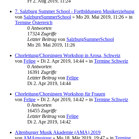
Fr 2. Aug 2019, 11:24
7. Salzburg Summer School - Fortbildungen Musikerziehung
von
SalzburgSummerSchool
»
Mo 20. Mai 2019, 11:26
» in
Termine Österreich
0
Antworten
17324
Zugriffe
Letzter Beitrag
von
SalzburgSummerSchool
Mo 20. Mai 2019, 11:26
Chorleitung/Chorsingen Workshop in Arosa, Schweiz
von
Felipe
»
Di 2. Apr 2019, 14:44
» in
Termine Schweiz
0
Antworten
16391
Zugriffe
Letzter Beitrag
von
Felipe
Di 2. Apr 2019, 14:44
Chorleitung/Chorsingen Workshop für Frauen
von
Felipe
»
Di 2. Apr 2019, 14:42
» in
Termine Schweiz
0
Antworten
16455
Zugriffe
Letzter Beitrag
von
Felipe
Di 2. Apr 2019, 14:42
Altenburger Musik Akademie (AMA) 2019
von
AMAmusique
»
Mo 18. Mär 2019, 19:47
» in
Termine