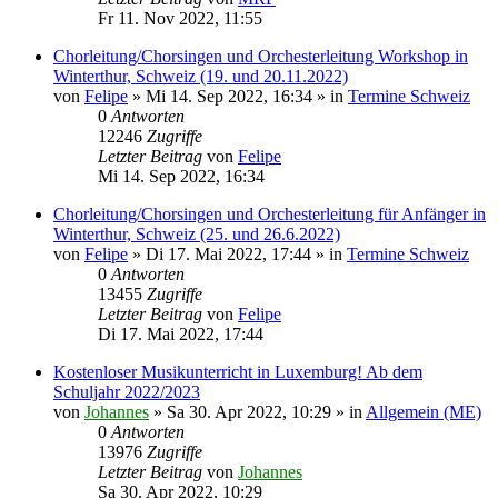
Fr 11. Nov 2022, 11:55
Chorleitung/Chorsingen und Orchesterleitung Workshop in
Winterthur, Schweiz (19. und 20.11.2022)
von
Felipe
»
Mi 14. Sep 2022, 16:34
» in
Termine Schweiz
0
Antworten
12246
Zugriffe
Letzter Beitrag
von
Felipe
Mi 14. Sep 2022, 16:34
Chorleitung/Chorsingen und Orchesterleitung für Anfänger in
Winterthur, Schweiz (25. und 26.6.2022)
von
Felipe
»
Di 17. Mai 2022, 17:44
» in
Termine Schweiz
0
Antworten
13455
Zugriffe
Letzter Beitrag
von
Felipe
Di 17. Mai 2022, 17:44
Kostenloser Musikunterricht in Luxemburg! Ab dem
Schuljahr 2022/2023
von
Johannes
»
Sa 30. Apr 2022, 10:29
» in
Allgemein (ME)
0
Antworten
13976
Zugriffe
Letzter Beitrag
von
Johannes
Sa 30. Apr 2022, 10:29