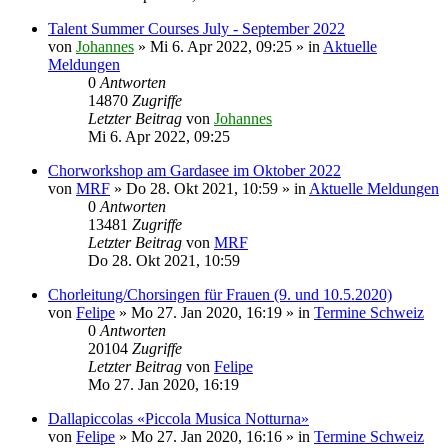
Talent Summer Courses July - September 2022
von
Johannes
»
Mi 6. Apr 2022, 09:25
» in
Aktuelle
Meldungen
0
Antworten
14870
Zugriffe
Letzter Beitrag
von
Johannes
Mi 6. Apr 2022, 09:25
Chorworkshop am Gardasee im Oktober 2022
von
MRF
»
Do 28. Okt 2021, 10:59
» in
Aktuelle Meldungen
0
Antworten
13481
Zugriffe
Letzter Beitrag
von
MRF
Do 28. Okt 2021, 10:59
Chorleitung/Chorsingen für Frauen (9. und 10.5.2020)
von
Felipe
»
Mo 27. Jan 2020, 16:19
» in
Termine Schweiz
0
Antworten
20104
Zugriffe
Letzter Beitrag
von
Felipe
Mo 27. Jan 2020, 16:19
Dallapiccolas «Piccola Musica Notturna»
von
Felipe
»
Mo 27. Jan 2020, 16:16
» in
Termine Schweiz