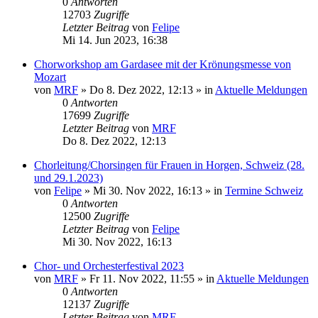
0
Antworten
12703
Zugriffe
Letzter Beitrag
von
Felipe
Mi 14. Jun 2023, 16:38
Chorworkshop am Gardasee mit der Krönungsmesse von
Mozart
von
MRF
»
Do 8. Dez 2022, 12:13
» in
Aktuelle Meldungen
0
Antworten
17699
Zugriffe
Letzter Beitrag
von
MRF
Do 8. Dez 2022, 12:13
Chorleitung/Chorsingen für Frauen in Horgen, Schweiz (28.
und 29.1.2023)
von
Felipe
»
Mi 30. Nov 2022, 16:13
» in
Termine Schweiz
0
Antworten
12500
Zugriffe
Letzter Beitrag
von
Felipe
Mi 30. Nov 2022, 16:13
Chor- und Orchesterfestival 2023
von
MRF
»
Fr 11. Nov 2022, 11:55
» in
Aktuelle Meldungen
0
Antworten
12137
Zugriffe
Letzter Beitrag
von
MRF