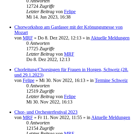
0
Antworten
12724
Zugriffe
Letzter Beitrag
von
Felipe
Mi 14. Jun 2023, 16:38
Chorworkshop am Gardasee mit der Krönungsmesse von
Mozart
von
MRF
»
Do 8. Dez 2022, 12:13
» in
Aktuelle Meldungen
0
Antworten
17725
Zugriffe
Letzter Beitrag
von
MRF
Do 8. Dez 2022, 12:13
Chorleitung/Chorsingen für Frauen in Horgen, Schweiz (28.
und 29.1.2023)
von
Felipe
»
Mi 30. Nov 2022, 16:13
» in
Termine Schweiz
0
Antworten
12519
Zugriffe
Letzter Beitrag
von
Felipe
Mi 30. Nov 2022, 16:13
Chor- und Orchesterfestival 2023
von
MRF
»
Fr 11. Nov 2022, 11:55
» in
Aktuelle Meldungen
0
Antworten
12154
Zugriffe
Letzter Beitrag
von
MRF