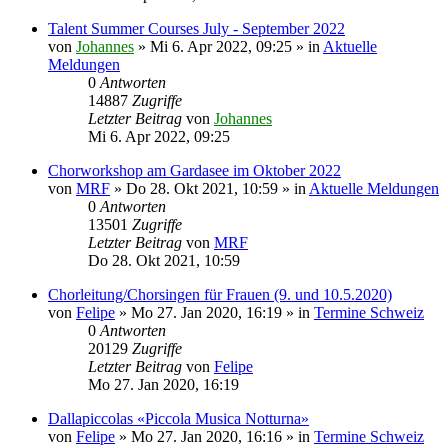
Talent Summer Courses July - September 2022
von
Johannes
»
Mi 6. Apr 2022, 09:25
» in
Aktuelle
Meldungen
0
Antworten
14887
Zugriffe
Letzter Beitrag
von
Johannes
Mi 6. Apr 2022, 09:25
Chorworkshop am Gardasee im Oktober 2022
von
MRF
»
Do 28. Okt 2021, 10:59
» in
Aktuelle Meldungen
0
Antworten
13501
Zugriffe
Letzter Beitrag
von
MRF
Do 28. Okt 2021, 10:59
Chorleitung/Chorsingen für Frauen (9. und 10.5.2020)
von
Felipe
»
Mo 27. Jan 2020, 16:19
» in
Termine Schweiz
0
Antworten
20129
Zugriffe
Letzter Beitrag
von
Felipe
Mo 27. Jan 2020, 16:19
Dallapiccolas «Piccola Musica Notturna»
von
Felipe
»
Mo 27. Jan 2020, 16:16
» in
Termine Schweiz