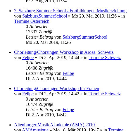
Fr 2. Aug 2019, 11:24
7. Salzburg Summer School - Fortbildungen Musikerziehung
von
SalzburgSummerSchool
»
Mo 20. Mai 2019, 11:26
» in
Termine Österreich
0
Antworten
17337
Zugriffe
Letzter Beitrag
von
SalzburgSummerSchool
Mo 20. Mai 2019, 11:26
Chorleitung/Chorsingen Workshop in Arosa, Schweiz
von
Felipe
»
Di 2. Apr 2019, 14:44
» in
Termine Schweiz
0
Antworten
16408
Zugriffe
Letzter Beitrag
von
Felipe
Di 2. Apr 2019, 14:44
Chorleitung/Chorsingen Workshop für Frauen
von
Felipe
»
Di 2. Apr 2019, 14:42
» in
Termine Schweiz
0
Antworten
16474
Zugriffe
Letzter Beitrag
von
Felipe
Di 2. Apr 2019, 14:42
Altenburger Musik Akademie (AMA) 2019
von
AMAmusique
»
Mo 18. Mär 2019, 19:47
» in
Termine