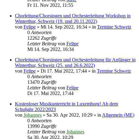
Fr 11. Nov 2022, 11:55
Chorleitung/Chorsingen und Orchesterleitung Workshop in
Winterthur, Schweiz (19. und 20.11.2022)
von
Felipe
»
Mi 14. Sep 2022, 16:34
» in
Termine Schweiz
0
Antworten
12262
Zugriffe
Letzter Beitrag
von
Felipe
Mi 14. Sep 2022, 16:34
Chorleitung/Chorsingen und Orchesterleitung für Anfänger in
Winterthur, Schweiz (25. und 26.6.2022)
von
Felipe
»
Di 17. Mai 2022, 17:44
» in
Termine Schweiz
0
Antworten
13470
Zugriffe
Letzter Beitrag
von
Felipe
Di 17. Mai 2022, 17:44
Kostenloser Musikunterricht in Luxemburg! Ab dem
Schuljahr 2022/2023
von
Johannes
»
Sa 30. Apr 2022, 10:29
» in
Allgemein (ME)
0
Antworten
13990
Zugriffe
Letzter Beitrag
von
Johannes
Sa 30. Apr 2022, 10:29