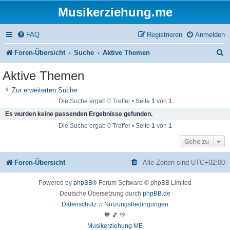
Musikerziehung.me
FAQ
Registrieren
Anmelden
S
Foren-Übersicht
Suche
Aktive Themen
u
Aktive Themen
c
Zur erweiterten Suche
h
Die Suche ergab 0 Treffer • Seite
1
von
1
e
Es wurden keine passenden Ergebnisse gefunden.
Die Suche ergab 0 Treffer • Seite
1
von
1
Gehe zu
Foren-Übersicht
Alle Zeiten sind
UTC+02:00
Powered by
phpBB
® Forum Software © phpBB Limited
Deutsche Übersetzung durch
phpBB.de
Datenschutz
♫
Nutzungsbedingungen
🧡 🎵 💚
Musikerziehung.ME