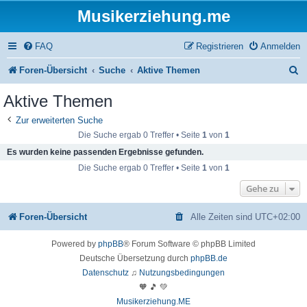
Musikerziehung.me
FAQ
Registrieren
Anmelden
S
Foren-Übersicht
Suche
Aktive Themen
u
Aktive Themen
c
Zur erweiterten Suche
h
Die Suche ergab 0 Treffer • Seite
1
von
1
e
Es wurden keine passenden Ergebnisse gefunden.
Die Suche ergab 0 Treffer • Seite
1
von
1
Gehe zu
Foren-Übersicht
Alle Zeiten sind
UTC+02:00
Powered by
phpBB
® Forum Software © phpBB Limited
Deutsche Übersetzung durch
phpBB.de
Datenschutz
♫
Nutzungsbedingungen
🧡 🎵 💚
Musikerziehung.ME