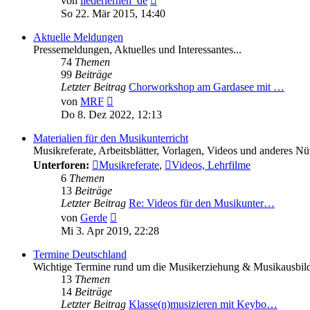
von
liederlernen_de
Beitrag
So 22. Mär 2015, 14:40
Aktuelle Meldungen
Pressemeldungen, Aktuelles und Interessantes...
74
Themen
99
Beiträge
Letzter Beitrag
Chorworkshop am Gardasee mit …
Neuester
von
MRF
Beitrag
Do 8. Dez 2022, 12:13
Materialien für den Musikunterricht
Musikreferate, Arbeitsblätter, Vorlagen, Videos und anderes Nü
Unterforen:
Musikreferate
,
Videos, Lehrfilme
6
Themen
13
Beiträge
Letzter Beitrag
Re: Videos für den Musikunter…
Neuester
von
Gerde
Beitrag
Mi 3. Apr 2019, 22:28
Termine Deutschland
Wichtige Termine rund um die Musikerziehung & Musikausbil
13
Themen
14
Beiträge
Letzter Beitrag
Klasse(n)musizieren mit Keybo…