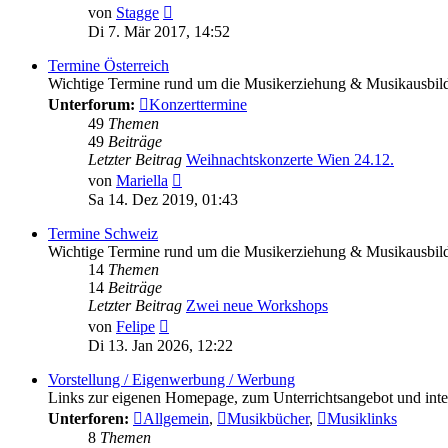
Neuester
von
Stagge
Beitrag
Di 7. Mär 2017, 14:52
Termine Österreich
Wichtige Termine rund um die Musikerziehung & Musikausbil
Unterforum:
Konzerttermine
49
Themen
49
Beiträge
Letzter Beitrag
Weihnachtskonzerte Wien 24.12.
Neuester
von
Mariella
Beitrag
Sa 14. Dez 2019, 01:43
Termine Schweiz
Wichtige Termine rund um die Musikerziehung & Musikausbil
14
Themen
14
Beiträge
Letzter Beitrag
Zwei neue Workshops
Neuester
von
Felipe
Beitrag
Di 13. Jan 2026, 12:22
Vorstellung / Eigenwerbung / Werbung
Links zur eigenen Homepage, zum Unterrichtsangebot und inter
Unterforen:
Allgemein
,
Musikbücher
,
Musiklinks
8
Themen