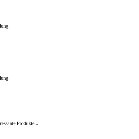
dung
dung
essante Produkte...