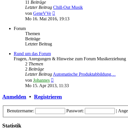
11
Beiträge
Letzter Beitrag
Chill-Out Musik
Neuester
von
GeneVVe
Beitrag
Mo 16. Mai 2016, 19:13
Forum
Themen
Beiträge
Letzter Beitrag
Rund um das Forum
Fragen, Anregungen & Hinweise zum Forum Musikerziehung
2
Themen
2
Beiträge
Letzter Beitrag
Automatische Produktabbildung…
Neuester
von
Johannes
Beitrag
Mo 15. Apr 2013, 11:33
Anmelden
•
Registrieren
Benutzername:
Passwort:
|
Ange
Statistik