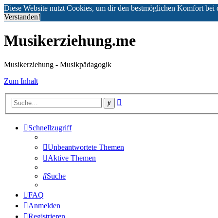
Diese Website nutzt Cookies, um dir den bestmöglichen Komfort bei 
Verstanden!
Musikerziehung.me
Musikerziehung - Musikpädagogik
Zum Inhalt
Erweiterte
Suche
Suche
Schnellzugriff
Unbeantwortete Themen
Aktive Themen
Suche
FAQ
Anmelden
Registrieren