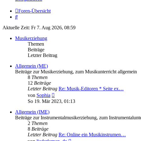
Foren-Übersicht
Suche
Aktuelle Zeit: Fr 7. Aug 2026, 08:59
Musikerziehung
Themen
Beiträge
Letzter Beitrag
Allgemein (ME)
Beiträge zur Musikerziehung, zum Musikunterricht allgemein
8
Themen
12
Beiträge
Letzter Beitrag
Re: Musik-Editoren * Seite ex…
Neuester
von
Sophia
Beitrag
So 19. Mär 2023, 01:13
Allgemein (IME)
Beiträge zur Instrumentalmusikerziehung, zum Instrumentalunte
2
Themen
8
Beiträge
Letzter Beitrag
Re: Online ein Musikinstrumen…
Neuester