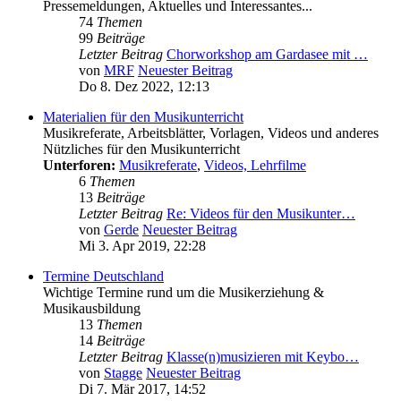
Pressemeldungen, Aktuelles und Interessantes...
74
Themen
99
Beiträge
Letzter Beitrag
Chorworkshop am Gardasee mit …
von
MRF
Neuester Beitrag
Do 8. Dez 2022, 12:13
Materialien für den Musikunterricht
Musikreferate, Arbeitsblätter, Vorlagen, Videos und anderes
Nützliches für den Musikunterricht
Unterforen:
Musikreferate
,
Videos, Lehrfilme
6
Themen
13
Beiträge
Letzter Beitrag
Re: Videos für den Musikunter…
von
Gerde
Neuester Beitrag
Mi 3. Apr 2019, 22:28
Termine Deutschland
Wichtige Termine rund um die Musikerziehung &
Musikausbildung
13
Themen
14
Beiträge
Letzter Beitrag
Klasse(n)musizieren mit Keybo…
von
Stagge
Neuester Beitrag
Di 7. Mär 2017, 14:52