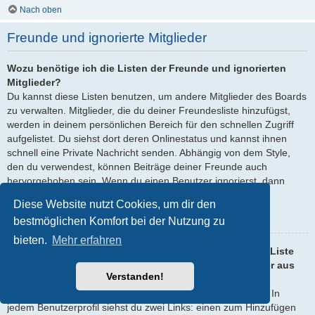
Nach oben
Freunde und ignorierte Mitglieder
Wozu benötige ich die Listen der Freunde und ignorierten
Mitglieder?
Du kannst diese Listen benutzen, um andere Mitglieder des Boards
zu verwalten. Mitglieder, die du deiner Freundesliste hinzufügst,
werden in deinem persönlichen Bereich für den schnellen Zugriff
aufgelistet. Du siehst dort deren Onlinestatus und kannst ihnen
schnell eine Private Nachricht senden. Abhängig von dem Style,
den du verwendest, können Beiträge deiner Freunde auch
hervorgehoben sein. Wenn du einen Benutzer ignorierst, dann
siehst du seine Beiträge standardmäßig nicht.
Diese Website nutzt Cookies, um dir den
Nach oben
bestmöglichen Komfort bei der Nutzung zu
bieten.
Mehr erfahren
Wie kann ich Mitglieder zur Liste der Freunde oder zur Liste
der ignorierten Mitglieder hinzufügen oder diese wieder aus
Verstanden!
den Listen entfernen?
Du kannst Benutzer auf zwei Arten auf diese Listen setzen: In
jedem Benutzerprofil siehst du zwei Links: einen zum Hinzufügen