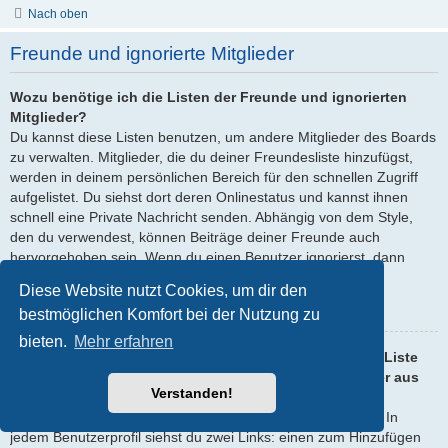
Nach oben
Freunde und ignorierte Mitglieder
Wozu benötige ich die Listen der Freunde und ignorierten
Mitglieder?
Du kannst diese Listen benutzen, um andere Mitglieder des Boards
zu verwalten. Mitglieder, die du deiner Freundesliste hinzufügst,
werden in deinem persönlichen Bereich für den schnellen Zugriff
aufgelistet. Du siehst dort deren Onlinestatus und kannst ihnen
schnell eine Private Nachricht senden. Abhängig von dem Style,
den du verwendest, können Beiträge deiner Freunde auch
hervorgehoben sein. Wenn du einen Benutzer ignorierst, dann
siehst du seine Beiträge standardmäßig nicht.
Diese Website nutzt Cookies, um dir den
Nach oben
bestmöglichen Komfort bei der Nutzung zu
bieten.
Mehr erfahren
Wie kann ich Mitglieder zur Liste der Freunde oder zur Liste
der ignorierten Mitglieder hinzufügen oder diese wieder aus
Verstanden!
den Listen entfernen?
Du kannst Benutzer auf zwei Arten auf diese Listen setzen: In
jedem Benutzerprofil siehst du zwei Links: einen zum Hinzufügen