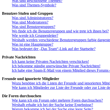
Was sind geschlossene Themen?
Was sind Themen-Symbole?
Benutzer-Stufen und Gruppen
Was sind Administratoren?
Was sind Moderatoren?
Was sind Benutzergruppen?
Wo finde ich die Benutzergruppen und wie trete ich ihnen bei?
Wie werde ich Gruppenleiter?
Weshalb werden verschiedene Benutzergruppen farbig dargestel
Was ist eine Hauptgruppe?
Was bedeutet der „Das Team“-Link auf der Startseite?
Private Nachrichten
Ich kann keine Privaten Nachrichten verschicken!
Ich bekomme ständig unerwünschte Private Nachrichten!
Ich habe eine Spam-E-Mail von einem Mitglied dieses Forums e
Freunde und ignorierte Mitglieder
Wozu benötige ich die Listen der Freunde und ignorierten Mitg
Wie kann ich Mitglieder zur Liste der Freunde oder zur Liste d
Die Foren durchsuchen
Wie kann ich ein Forum oder mehrere Foren durchsuchen?
Weshalb erhalte ich bei der Suche keine Ergebnisse?
Warum bekomme ich bei der Suche eine leere Seite?