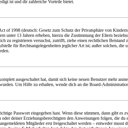
igt ist und dir zahlreiche Vorteile bietet.
t of 1998 (deutsch: Gesetz zum Schutz der Privatsphäre von Kindern i
ern unter 13 Jahren erheben, hierzu die Zustimmung der Eltern bezieh
dich zu registrieren versuchst, zutrifft, ziehe einen rechtlichen Beista
stelle für Rechtsangelegenheiten jeglicher Art ist; außer solchen, die
erden.
 komplett ausgeschaltet hat, damit sich keine neuen Benutzer mehr anm
 wurden. Um Hilfe zu erhalten, wende dich an die Board-Administratio
richtige Passwort eingegeben hast. Wenn diese stimmen, dann gibt es
ern oder deiner Erziehungsberechtigten den Anweisungen folgen, die du e
 angemeldeten Mitglieder erst freigeschaltet werden – entweder musst du