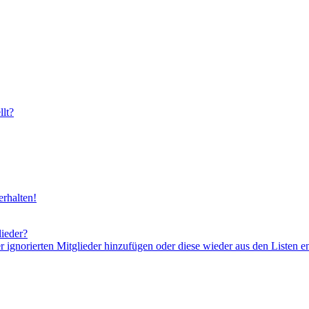
lt?
rhalten!
lieder?
er ignorierten Mitglieder hinzufügen oder diese wieder aus den Listen e