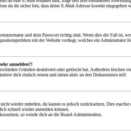
. Wenn du eine E-Mail erhalten hast, folge den dort enthaltenen Anweis
nn du dir sicher bist, dass deine E-Mail-Adresse korrekt eingegeben w
Benutzername und dein Passwort richtig sind. Wenn dies der Fall ist, w
igurationsproblem mit der Website vorliegt, welches ein Administrator l
t mehr anmelden?!
rschieden Gründen deaktiviert oder gelöscht hat. Außerdem löschen vie
triere dich einfach erneut und nimm aktiv an den Diskussionen teil!
 nicht wieder mitteilen, du kannst es jedoch zurücksetzen. Dies machs
 dich schnell wieder anmelden können.
ückzusetzen, so wende dich an die Board-Administration.